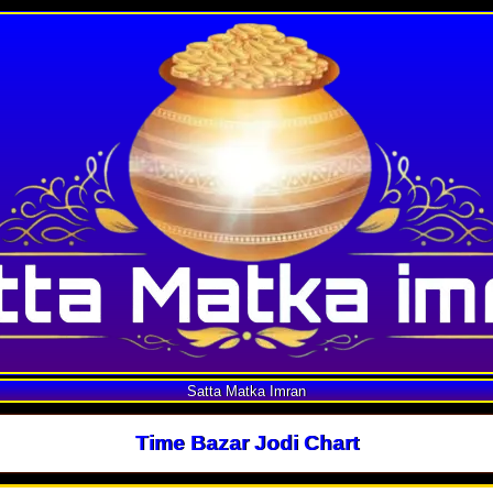
Satta Matka Imran
Time Bazar Jodi Chart