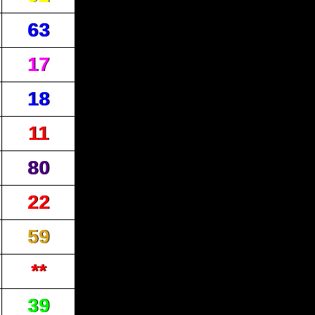
63
17
18
11
80
22
59
**
39