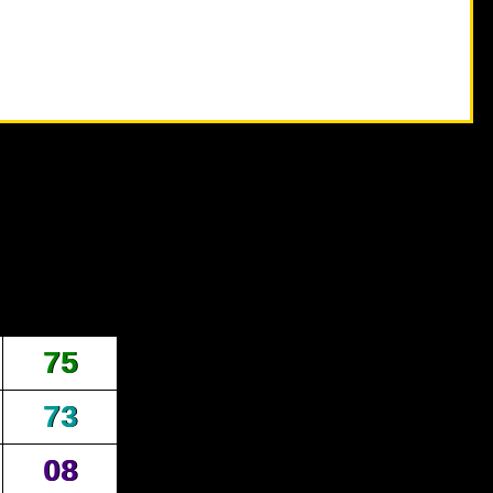
75
73
08