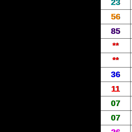
23
56
85
**
**
36
11
07
07