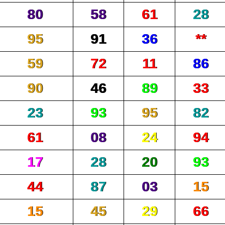
80
58
61
28
95
91
36
**
59
72
11
86
90
46
89
33
23
93
95
82
61
08
24
94
17
28
20
93
44
87
03
15
15
45
29
66